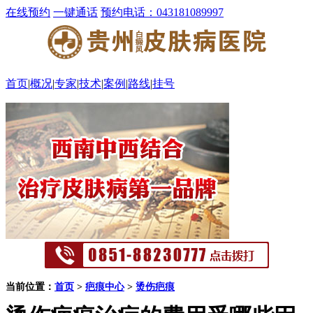
在线预约
一键通话
预约电话：043181089997
首页
|
概况
|
专家
|
技术
|
案例
|
路线
|
挂号
当前位置：
首页
>
疤痕中心
>
烫伤疤痕