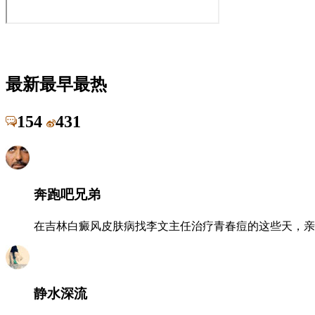
最新
最早
最热
154
431
奔跑吧兄弟
在吉林白癜风皮肤病找李文主任治疗青春痘的这些天，亲
静水深流