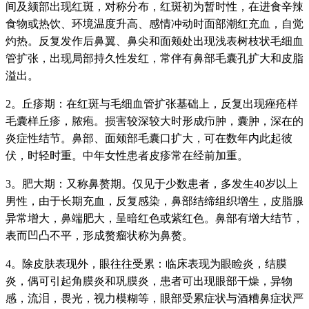
间及颏部出现红斑，对称分布，红斑初为暂时性，在进食辛辣
食物或热饮、环境温度升高、感情冲动时面部潮红充血，自觉
灼热。反复发作后鼻翼、鼻尖和面颊处出现浅表树枝状毛细血
管扩张，出现局部持久性发红，常伴有鼻部毛囊孔扩大和皮脂
溢出。
2。丘疹期：在红斑与毛细血管扩张基础上，反复出现痤疮样
毛囊样丘疹，脓疱。损害较深较大时形成疖肿，囊肿，深在的
炎症性结节。鼻部、面颊部毛囊口扩大，可在数年内此起彼
伏，时轻时重。中年女性患者皮疹常在经前加重。
3。肥大期：又称鼻赘期。仅见于少数患者，多发生40岁以上
男性，由于长期充血，反复感染，鼻部结缔组织增生，皮脂腺
异常增大，鼻端肥大，呈暗红色或紫红色。鼻部有增大结节，
表而凹凸不平，形成赘瘤状称为鼻赘。
4。除皮肤表现外，眼往往受累：临床表现为眼睑炎，结膜
炎，偶可引起角膜炎和巩膜炎，患者可出现眼部干燥，异物
感，流泪，畏光，视力模糊等，眼部受累症状与酒糟鼻症状严