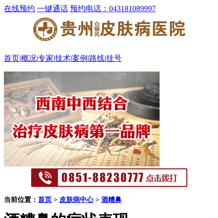
在线预约
一键通话
预约电话：043181089997
首页
|
概况
|
专家
|
技术
|
案例
|
路线
|
挂号
当前位置：
首页
>
皮肤病中心
>
酒糟鼻