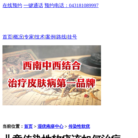
在线预约
一键通话
预约电话：043181089997
首页
|
概况
|
专家
|
技术
|
案例
|
路线
|
挂号
当前位置：
首页
>
湿疣疱疹中心
>
传染性软疣