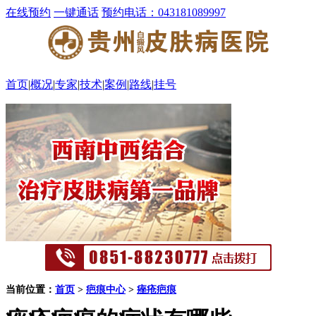
在线预约
一键通话
预约电话：043181089997
首页
|
概况
|
专家
|
技术
|
案例
|
路线
|
挂号
当前位置：
首页
>
疤痕中心
>
痤疮疤痕