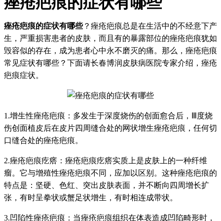
痤疮疤痕的症状有哪些
痤疮疤痕的症状有哪些
？痤疮疤痕总是在生活中的不经意下产
生，严重损害患者的皮肤，而且有的暴露部位的痤疮疤痕犹如
毁容似的存在，成为患者心中永不磨灭的痛。那么，痤疮疤痕
常见症状有哪些？下面请长春博润皮肤病医院专家介绍，痤疮
疤痕症状。
1.增生性痤疮疤痕：多发生于深度烧伤的创面愈合后，Ⅲ度烧
伤创面植皮后在皮片四周缝合处的网状增生痤疮疤痕，任何切
口缝合处的痤疮疤痕。
2.痤疮疤痕疙瘩：痤疮疤痕疙瘩实质上是皮肤上的一种纤维
瘤。它与增殖性痤疮疤痕不同，应加以区别。这种痤疮疤痕的
特点是：坚硬、色红、突出皮肤表面，并不断向四周增长扩
张，有时呈拳状或蟹足状增生，有时相连成带状。
3.凹陷性痤疮疤痕：当痤疮疤痕组织在体表造成凹陷畸形时，